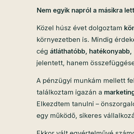
Nem egyik napról a másikra let
Közel húsz évet dolgoztam
kö
környezetben is. Mindig érdek
cég
átláthatóbb, hatékonyabb
jelentett, hanem összefüggése
A pénzügyi munkám mellett felé
találkoztam igazán a
marketing
Elkezdtem tanulni – önszorgalo
egy működő, sikeres vállalkozá
Ekkor vált egyértelművé szá