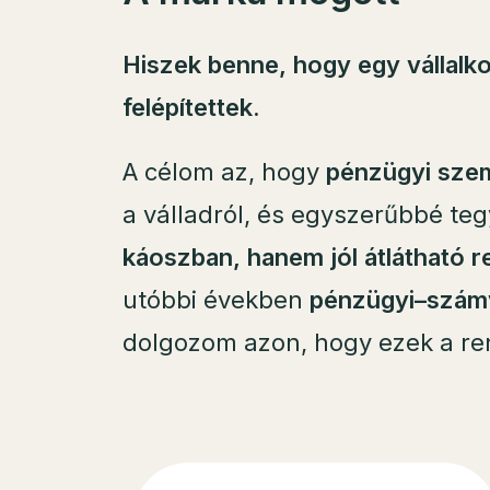
Hiszek benne, hogy egy vállalko
felépítettek.
A célom az, hogy
pénzügyi szem
a válladról, és egyszerűbbé t
káoszban, hanem jól átlátható 
utóbbi években
pénzügyi–számvi
dolgozom azon, hogy ezek a ren