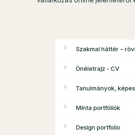
vállalkozás online jelenlétérő
Szakmai háttér – röv
Önéletrajz - CV
Tanulmányok, képes
Minta portfóliók
Design portfolio