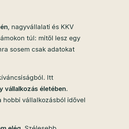
tén
, nagyvállalati és KKV
ámokon túl: mitől lesz egy
mra sosem csak adatokat
íváncsiságból. Itt
y vállalkozás életében
.
a hobbi vállalkozásból idővel
em elég
. Szélesebb