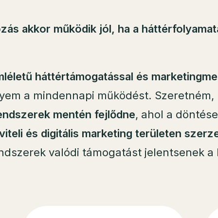
zás akkor működik jól, ha a háttérfolyamat
léletű háttértámogatással és marketingme
egyem a mindennapi működést. Szeretném, 
rendszerek mentén fejlődne
, ahol a döntés
teli és digitális marketing területen szerz
dszerek valódi támogatást jelentsenek a 