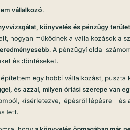
tem vállalkozó.
nyvvizsgálat, könyvelés és pénzügy terüle
elt, hogyan működnek a vállalkozások a sz
, eredményesebb.
A pénzügyi oldal számo
ket és döntéseket.
pítettem egy hobbi vállalkozást, puszta k
gel, és azzal, milyen óriási szerepe van eg
mból, kísérletezve, lépésről lépésre – és 
s lett.
momra, hogy
a könyvelés önmagában már n