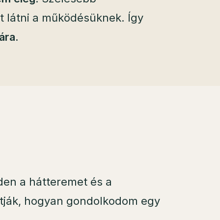
t látni a működésüknek. Így
ára.
viden a hátteremet és a
atják, hogyan gondolkodom egy