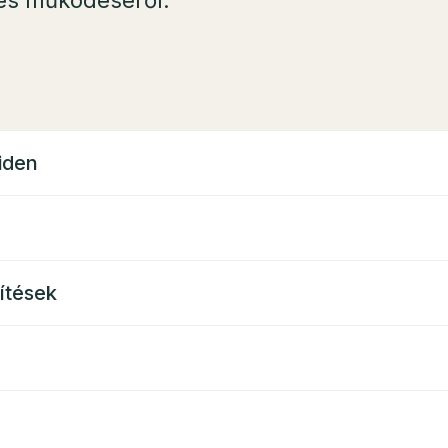
l és működéséről.
iden
ítések