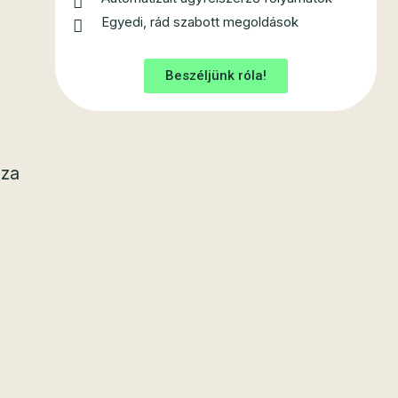
Egyedi, rád szabott megoldások
Beszéljünk róla!
zza