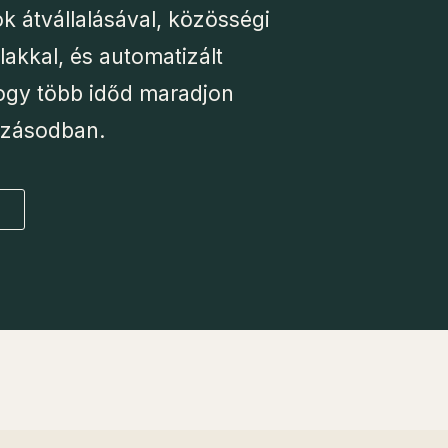
k átvállalásával, közösségi
kkal, és automatizált
ogy több időd maradjon
kozásodban.