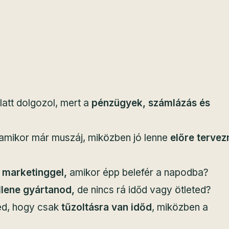
latt dolgozol, mert a
pénzügyek, számlázás és
 amikor már muszáj, miközben jó lenne
előre tervez
 marketinggel,
amikor épp belefér a napodba?
llene gyártanod,
de nincs rá időd vagy ötleted?
zed, hogy csak
tűzoltásra van időd
, miközben a