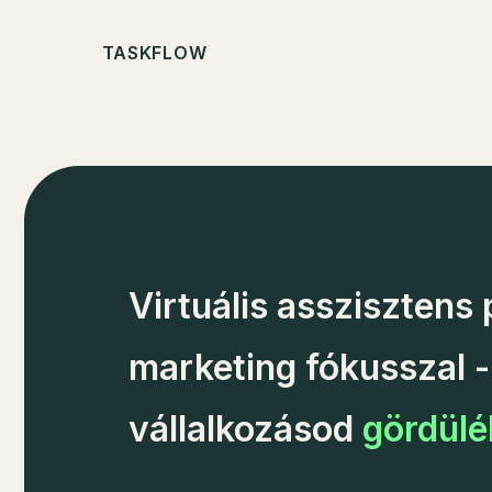
TASKFLOW
Virtuális asszisztens
marketing fókusszal -
vállalkozásod
gördül