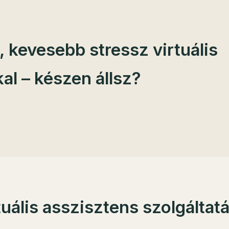
 kevesebb stressz virtuális
al – készen állsz?
tuális asszisztens szolgáltat