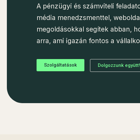
A pénzügyi és számviteli feladato
média menedzsmenttel, weboldala
megoldásokkal segítek abban, h
arra, ami igazán fontos a vállal
Szolgáltatások
Dolgozzunk együtt!