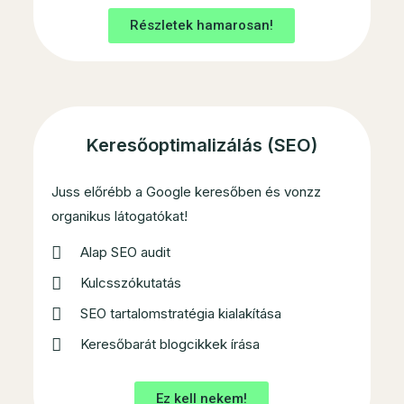
Részletek hamarosan!
Keresőoptimalizálás (SEO)
Juss előrébb a Google keresőben és vonzz
organikus látogatókat!
Alap SEO audit
Kulcsszókutatás
SEO tartalomstratégia kialakítása
Keresőbarát blogcikkek írása
Ez kell nekem!