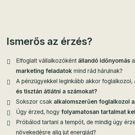
Ismerős az érzés?
Elfoglalt vállalkozóként
állandó időnyomás
a
marketing feladatok
mind rád hárulnak?
A pénzügyekkel leginkább akkor foglalkozol,
és tisztán átlátni a számokat?
Sokszor csak
alkalomszerűen foglalkozol a
Úgy érzed, hogy
folyamatosan tartalmat ke
Próbálod tartani a tempót, de mindig úgy ér
növekedésre alig jut energiád?