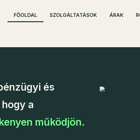
FŐOLDAL
SZOLGÁLTATÁSOK
ÁRAK
R
 pénzügyi és
 hogy a
ékenyen működjön.