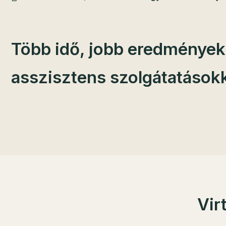
Több idő, jobb eredmények,
asszisztens szolgátatásokk
Vir