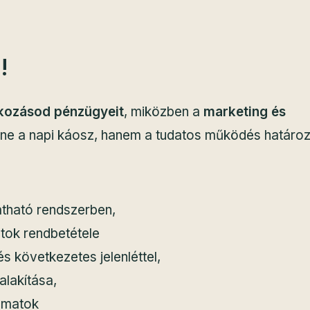
!
lkozásod pénzügyeit
, miközben a
marketing és
 ne a napi káosz, hanem a tudatos működés határo
átható rendszerben,
tok rendbetétele
 következetes jelenléttel,
alakítása,
yamatok