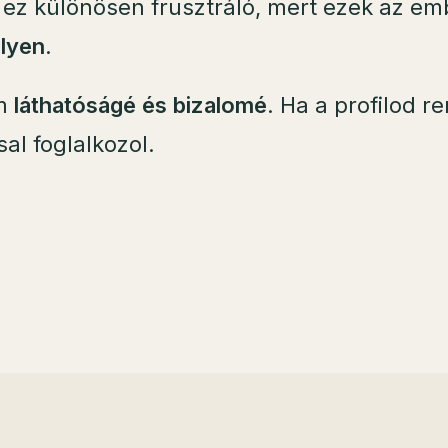
s ez különösen frusztráló, mert ezek az e
elyen
.
em
láthatóságé és bizalomé
. Ha a profilod 
sal foglalkozol.