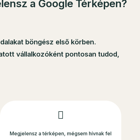
elensz a Google Térképen?
dalakat böngész első körben.
vatott vállalkozóként pontosan tudod,
Megjelensz a térképen, mégsem hívnak fel