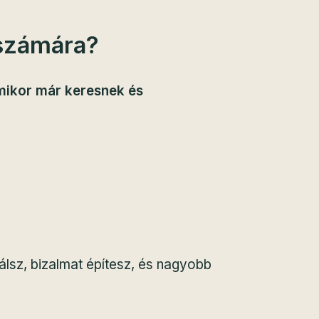
 számára?
amikor már keresnek és
álsz, bizalmat építesz, és nagyobb