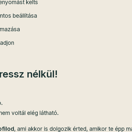
benyomást kelts
ntos beállítása
almazása
radjon
ressz nélkül!
ó.
em voltál elég látható.
ofilod
, ami akkor is dolgozik érted, amikor te épp m