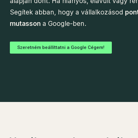
alapján dönt. Ha hiányos, elavult vagy r
Segítek abban, hogy a vállalkozásod
pon
mutasson
a Google-ben.
Szeretném beállíttatni a Google Cégem!