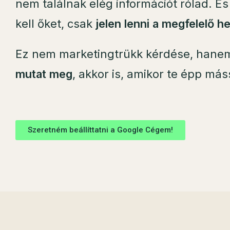
nem találnak elég információt rólad. É
kell őket, csak
jelen lenni a megfelelő h
Ez nem marketingtrükk kérdése, han
mutat meg
, akkor is, amikor te épp más
Szeretném beállíttatni a Google Cégem!