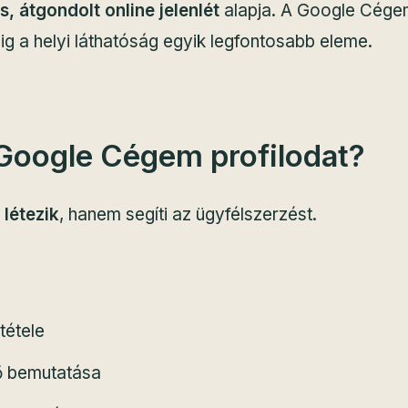
es, átgondolt online jelenlét
alapja. A Google Cégem 
g a helyi láthatóság egyik legfontosabb eleme.
 Google Cégem profilodat?
létezik
, hanem segíti az ügyfélszerzést.
tétele
tő bemutatása