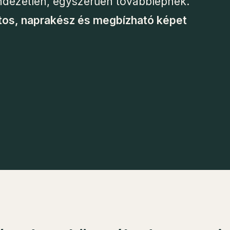
endezetlen, egyszerűen továbblépnek.
tos, naprakész és megbízható képet