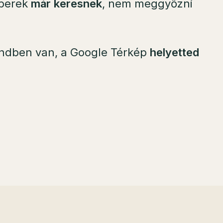
mberek
már keresnek
, nem meggyőzni
rendben van, a Google Térkép
helyetted