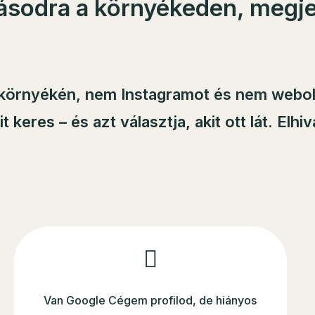
tásodra a környékeden, megj
 környékén
, nem Instagramot és nem webol
it keres – és
azt választja, akit ott lát
. Elhi
Van Google Cégem profilod, de hiányos