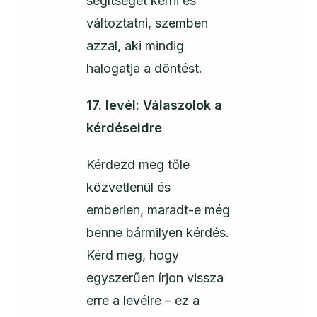
segítséget kérni és
változtatni, szemben
azzal, aki mindig
halogatja a döntést.
17. levél: Válaszolok a
kérdéseidre
Kérdezd meg tőle
közvetlenül és
emberien, maradt-e még
benne bármilyen kérdés.
Kérd meg, hogy
egyszerűen írjon vissza
erre a levélre – ez a