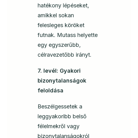
hatékony lépéseket,
amikkel sokan
felesleges köröket
futnak. Mutass helyette
egy egyszerűbb,
célravezetőbb irányt.
7. levél: Gyakori
bizonytalanságok
feloldása
Beszélgessetek a
leggyakoribb belső
félelmekről vagy
bizonytalanságokról