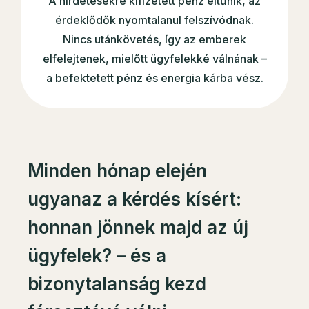
A hirdetésekre kifizetett pénz eltűnik, az
érdeklődők nyomtalanul felszívódnak.
Nincs utánkövetés, így az emberek
elfelejtenek, mielőtt ügyfelekké válnának –
a befektetett pénz és energia kárba vész.
Minden hónap elején
ugyanaz a kérdés kísért:
honnan jönnek majd az új
ügyfelek? – és a
bizonytalanság kezd