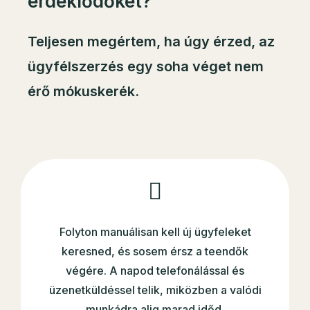
érdeklődőket?
Teljesen megértem, ha úgy érzed, az
ügyfélszerzés egy soha véget nem
érő mókuskerék.
Folyton manuálisan kell új ügyfeleket
keresned, és sosem érsz a teendők
végére. A napod telefonálással és
üzenetküldéssel telik, miközben a valódi
munkádra alig marad időd.