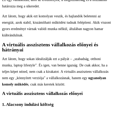
határozza meg a sikeredet.
Azt látom, hogy akik ezt komolyan veszik, és hajlandók beletenni az
energiát, azok stabil, kiszámítható működést tudnak felépíteni. Akik viszont
gyors eredményt várnak valódi munka nélkül, általában nagyon hamar
kiábrándulnak.
A virtuális asszisztens vállalkozás előnyei és
hátrányai
Azt látom, hogy sokan idealizálják ezt a pályát – „szabadság, otthoni
munka, laptop lifestyle”. És igen, van benne igazság. De csak akkor, ha a
teljes képet nézed, nem csak a kirakatot. A virtuális asszisztens vállalkozás
nem egy „könnyített verziója” a vállalkozásnak, hanem egy
ugyanolyan
komoly működés
, csak más keretek között.
A virtuális asszisztens vállalkozás előnyei
1. Alacsony indulási költség