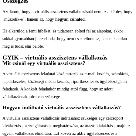
Összegzés
Azt látom, hogy a virtuális asszisztens vállalkozásnál nem az a kérdés, hogy
„működik-e”, hanem az, hogy
hogyan csinálod
.
Ha elkerülöd a fenti hibákat, és tudatosan építed fel az alapokat, akkor
sokkal gyorsabban jutsz el oda, hogy nem csak elindulsz, hanem stabilan
meg is tudsz élni belőle.
GYIK – virtuális asszisztens vállalkozás
Mit csinál egy virtuális asszisztens?
A virtuális asszisztens feladatai közé tartozik az e-mail kezelés, számlázás,
naptárkezelés, közösségi média kezelés, riportkészítés és ügyfélszolgálati
feladatok. A konkrét feladatkör mindig attól függ, hogy az adott
vállalkozásnak mire van szüksége.
Hogyan indítható virtuális asszisztens vállalkozás?
A virtuális asszisztens vállalkozás indításához szükséges egy célcsoport
kiválasztása, a szolgáltatások meghatározása, az árazás kialakítása, majd az
egyéni vállalkozás elindítása. Ezt követi az aktív ügyfélszerzés és a