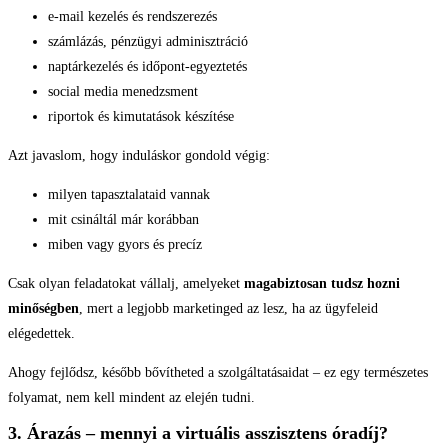
e-mail kezelés és rendszerezés
számlázás, pénzügyi adminisztráció
naptárkezelés és időpont-egyeztetés
social media menedzsment
riportok és kimutatások készítése
Azt javaslom, hogy induláskor gondold végig:
milyen tapasztalataid vannak
mit csináltál már korábban
miben vagy gyors és precíz
Csak olyan feladatokat vállalj, amelyeket
magabiztosan tudsz hozni
minőségben
, mert a legjobb marketinged az lesz, ha az ügyfeleid
elégedettek.
Ahogy fejlődsz, később bővítheted a szolgáltatásaidat – ez egy természetes
folyamat, nem kell mindent az elején tudni.
3. Árazás – mennyi a virtuális asszisztens óradíj?