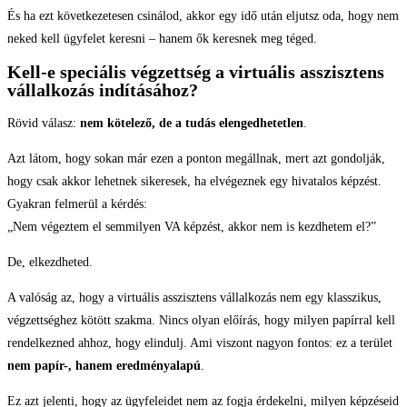
És ha ezt következetesen csinálod, akkor egy idő után eljutsz oda, hogy nem
neked kell ügyfelet keresni – hanem ők keresnek meg téged.
Kell-e speciális végzettség a virtuális asszisztens
vállalkozás indításához?
Rövid válasz:
nem kötelező, de a tudás elengedhetetlen
.
Azt látom, hogy sokan már ezen a ponton megállnak, mert azt gondolják,
hogy csak akkor lehetnek sikeresek, ha elvégeznek egy hivatalos képzést.
Gyakran felmerül a kérdés:
„Nem végeztem el semmilyen VA képzést, akkor nem is kezdhetem el?”
De, elkezdheted.
A valóság az, hogy a virtuális asszisztens vállalkozás nem egy klasszikus,
végzettséghez kötött szakma. Nincs olyan előírás, hogy milyen papírral kell
rendelkezned ahhoz, hogy elindulj. Ami viszont nagyon fontos: ez a terület
nem papír-, hanem eredményalapú
.
Ez azt jelenti, hogy az ügyfeleidet nem az fogja érdekelni, milyen képzéseid