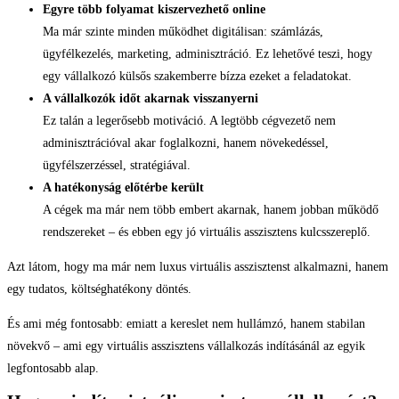
Egyre több folyamat kiszervezhető online
Ma már szinte minden működhet digitálisan: számlázás,
ügyfélkezelés, marketing, adminisztráció. Ez lehetővé teszi, hogy
egy vállalkozó külsős szakemberre bízza ezeket a feladatokat.
A vállalkozók időt akarnak visszanyerni
Ez talán a legerősebb motiváció. A legtöbb cégvezető nem
adminisztrációval akar foglalkozni, hanem növekedéssel,
ügyfélszerzéssel, stratégiával.
A hatékonyság előtérbe került
A cégek ma már nem több embert akarnak, hanem jobban működő
rendszereket – és ebben egy jó virtuális asszisztens kulcsszereplő.
Azt látom, hogy ma már nem luxus virtuális asszisztenst alkalmazni, hanem
egy tudatos, költséghatékony döntés.
És ami még fontosabb: emiatt a kereslet nem hullámzó, hanem stabilan
növekvő – ami egy virtuális asszisztens vállalkozás indításánál az egyik
legfontosabb alap.