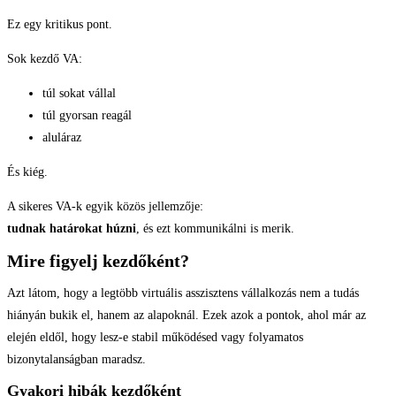
Ez egy kritikus pont.
Sok kezdő VA:
túl sokat vállal
túl gyorsan reagál
aluláraz
És kiég.
A sikeres VA-k egyik közös jellemzője:
tudnak határokat húzni
, és ezt kommunikálni is merik.
Mire figyelj kezdőként?
Azt látom, hogy a legtöbb virtuális asszisztens vállalkozás nem a tudás
hiányán bukik el, hanem az alapoknál. Ezek azok a pontok, ahol már az
elején eldől, hogy lesz-e stabil működésed vagy folyamatos
bizonytalanságban maradsz.
Gyakori hibák kezdőként