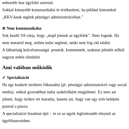
nehezebb lesz ügyfelet szerezni.
Sokkal könnyebb kommunikálni és értékesíteni, ha például kimondod:
„KKV-knak segítek pénzügyi adminisztrációban.”
❌
Nem kommunikálsz
Sok kezdő VA várja, hogy „majd jönnek az ügyfelek”. Nem fognak. Ha
nem mutatod meg, miben tudsz segíteni, senki nem fog rád találni.
A láthatóság kulcsfontosságú: posztok, kommentek, szakmai jelenlét nélkül
nagyon nehéz elindulni.
Ami valóban működik
✔
Specializáció
Ha egy konkrét területre fókuszálsz (pl. pénzügyi adminisztráció vagy social
media), sokkal gyorsabban tudsz szakértőként megjelenni. Ez nem azt
jelenti, hogy örökre ott maradsz, hanem azt, hogy van egy erős belépési
pontod a piacra.
A specializáció bizalmat épít – és ez az egyik legfontosabb tényező az
ügyfélszerzésben.