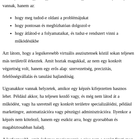
vannak, hanem az:
hogy meg tudod-e oldani a problémájukat
hogy pontosan és megbízhatóan dolgozol-e
hogy átlátod-e a folyamataikat, és tudsz-e rendszert vinni a
működésükbe
Azt látom, hogy a legsikeresebb virtuális asszisztensek közül sokan teljesen
más területről érkeztek. Amit hoztak magukkal, az nem egy konkrét
végzettség volt, hanem egy erős alap: szervezettség, precizitás,
felelősségvállalás és tanulási hajlandóság.
Ugyanakkor vannak helyzetek, amikor egy képzés kifejezetten hasznos
lehet. Például akkor, ha teljesen kezdő vagy, és még nem látod át a
működést, vagy ha szeretnél egy konkrét területre specializálódni, például
marketingre, automatizációra vagy pénzügyi adminisztrációra. Ilyenkor a
képzés nem kötelező, hanem egy eszköz arra, hogy gyorsabban és
magabiztosabban haladj.