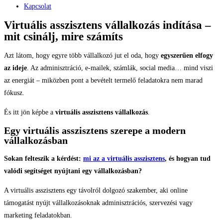
Kapcsolat
Virtuális asszisztens vállalkozás indítása –
mit csinálj, mire számíts
Azt látom, hogy egyre több vállalkozó jut el oda, hogy
egyszerűen elfogy
az ideje
. Az adminisztráció, e-mailek, számlák, social media… mind viszi
az energiát – miközben pont a bevételt termelő feladatokra nem marad
fókusz.
És itt jön képbe a
virtuális asszisztens vállalkozás
.
Egy virtuális asszisztens szerepe a modern
vállalkozásban
Sokan felteszik a kérdést:
mi az a virtuális asszisztens
, és hogyan tud
valódi segítséget nyújtani egy vállalkozásban?
A virtuális asszisztens egy távolról dolgozó szakember, aki online
támogatást nyújt vállalkozásoknak adminisztrációs, szervezési vagy
marketing feladatokban.