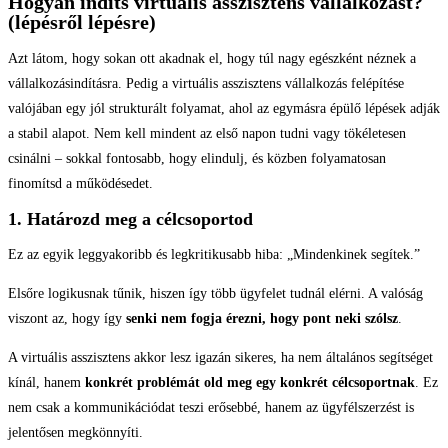
Hogyan indíts virtuális asszisztens vállalkozást?
(lépésről lépésre)
Azt látom, hogy sokan ott akadnak el, hogy túl nagy egészként néznek a
vállalkozásindításra. Pedig a virtuális asszisztens vállalkozás felépítése
valójában egy jól strukturált folyamat, ahol az egymásra épülő lépések adják
a stabil alapot. Nem kell mindent az első napon tudni vagy tökéletesen
csinálni – sokkal fontosabb, hogy elindulj, és közben folyamatosan
finomítsd a működésedet.
1. Határozd meg a célcsoportod
Ez az egyik leggyakoribb és legkritikusabb hiba: „Mindenkinek segítek.”
Elsőre logikusnak tűnik, hiszen így több ügyfelet tudnál elérni. A valóság
viszont az, hogy így
senki nem fogja érezni, hogy pont neki szólsz
.
A virtuális asszisztens akkor lesz igazán sikeres, ha nem általános segítséget
kínál, hanem
konkrét problémát old meg egy konkrét célcsoportnak
. Ez
nem csak a kommunikációdat teszi erősebbé, hanem az ügyfélszerzést is
jelentősen megkönnyíti.