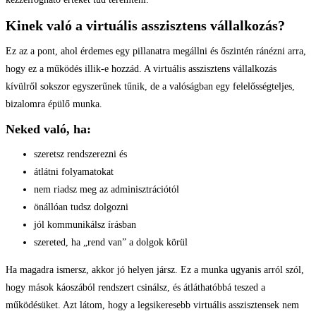
Kinek való a virtuális asszisztens vállalkozás?
Ez az a pont, ahol érdemes egy pillanatra megállni és őszintén ránézni arra,
hogy ez a működés illik-e hozzád. A virtuális asszisztens vállalkozás
kívülről sokszor egyszerűnek tűnik, de a valóságban egy felelősségteljes,
bizalomra épülő munka.
Neked való, ha:
szeretsz rendszerezni és
átlátni folyamatokat
nem riadsz meg az adminisztrációtól
önállóan tudsz dolgozni
jól kommunikálsz írásban
szereted, ha „rend van” a dolgok körül
Ha magadra ismersz, akkor jó helyen jársz. Ez a munka ugyanis arról szól,
hogy mások káoszából rendszert csinálsz, és átláthatóbbá teszed a
működésüket. Azt látom, hogy a legsikeresebb virtuális asszisztensek nem