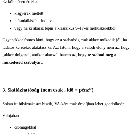
Ez különösen értékes:
kisgyerek mellett
másodállásként indulva
vagy ha ki akarsz lépni a klasszikus 9–17-es mókuskerékből
Ugyanakkor fontos látni, hogy ez a szabadság csak akkor működik jól, ha
tudatos kereteket alakítasz ki. Azt látom, hogy a valódi előny nem az, hogy
„akkor dolgozol, amikor akarsz”, hanem az, hogy
te szabod meg a
működésed szabályait
.
3. Skálázhatóság (nem csak „idő = pénz”)
Sokan itt hibáznak: azt hiszik, VA-ként csak óradíjban lehet gondolkodni.
Valójában:
csomagokkal