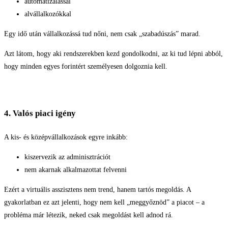
automatizálással
alvállalkozókkal
Egy idő után vállalkozássá tud nőni, nem csak „szabadúszás” marad.
Azt látom, hogy aki rendszerekben kezd gondolkodni, az ki tud lépni abból,
hogy minden egyes forintért személyesen dolgoznia kell.
4. Valós piaci igény
A kis- és középvállalkozások egyre inkább:
kiszervezik az adminisztrációt
nem akarnak alkalmazottat felvenni
Ezért a virtuális asszisztens nem trend, hanem tartós megoldás. A
gyakorlatban ez azt jelenti, hogy nem kell „meggyőznöd” a piacot – a
probléma már létezik, neked csak megoldást kell adnod rá.