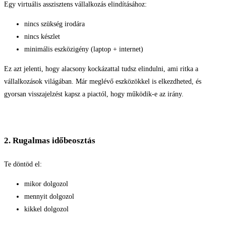
Egy virtuális asszisztens vállalkozás elindításához:
nincs szükség irodára
nincs készlet
minimális eszközigény (laptop + internet)
Ez azt jelenti, hogy alacsony kockázattal tudsz elindulni, ami ritka a
vállalkozások világában. Már meglévő eszközökkel is elkezdheted, és
gyorsan visszajelzést kapsz a piactól, hogy működik-e az irány.
2. Rugalmas időbeosztás
Te döntöd el:
mikor dolgozol
mennyit dolgozol
kikkel dolgozol