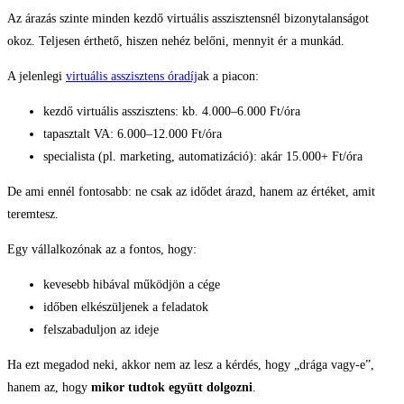
Az árazás szinte minden kezdő virtuális asszisztensnél bizonytalanságot
okoz. Teljesen érthető, hiszen nehéz belőni, mennyit ér a munkád.
A jelenlegi
virtuális asszisztens óradíj
ak a piacon:
kezdő virtuális asszisztens: kb. 4.000–6.000 Ft/óra
tapasztalt VA: 6.000–12.000 Ft/óra
specialista (pl. marketing, automatizáció): akár 15.000+ Ft/óra
De ami ennél fontosabb: ne csak az idődet árazd, hanem az értéket, amit
teremtesz.
Egy vállalkozónak az a fontos, hogy:
kevesebb hibával működjön a cége
időben elkészüljenek a feladatok
felszabaduljon az ideje
Ha ezt megadod neki, akkor nem az lesz a kérdés, hogy „drága vagy-e”,
hanem az, hogy
mikor tudtok együtt dolgozni
.