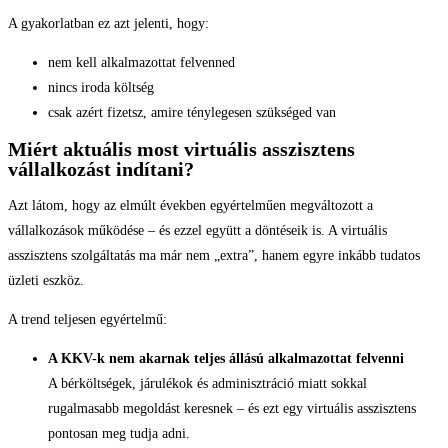
A gyakorlatban ez azt jelenti, hogy:
nem kell alkalmazottat felvenned
nincs iroda költség
csak azért fizetsz, amire ténylegesen szükséged van
Miért aktuális most virtuális asszisztens
vállalkozást indítani?
Azt látom, hogy az elmúlt években egyértelműen megváltozott a
vállalkozások működése – és ezzel együtt a döntéseik is. A virtuális
asszisztens szolgáltatás ma már nem „extra”, hanem egyre inkább tudatos
üzleti eszköz.
A trend teljesen egyértelmű:
A KKV-k nem akarnak teljes állású alkalmazottat felvenni
A bérköltségek, járulékok és adminisztráció miatt sokkal
rugalmasabb megoldást keresnek – és ezt egy virtuális asszisztens
pontosan meg tudja adni.