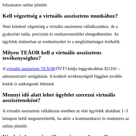
folyamatos online jelenlét.
Kell végzettség a virtuális asszisztens munkához?
Nem kötelező végzettség a virtuális asszisztens vállalkozáshoz, de a
gyakorlati tudás, precizitás és rendszerszemlélet elengedhetetlen. Az
ügyfelek elsősorban az eredményeket és a megbízhatóságot értékelik.
Milyen TEÁOR kell a virtuális asszisztens
tevékenységhez?
A
virtuális asszisztens TEÁOR
/ÖVTJ kódja leggyakrabban 821101 –
adminisztratív szolgáltatás. A konkrét tevékenységtől függően további
kódok is szükségesek lehetnek.
Mennyi idő alatt lehet ügyfelet szerezni virtuális
asszisztensként?
A virtuális asszisztens vállalkozás esetében az első ügyfelek általában 1–3
hónapon belül megszerezhetők, ha aktív a kommunikáció és rendszeres az
online jelenlét.