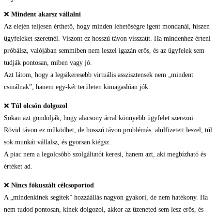
❌
Mindent akarsz vállalni
Az elején teljesen érthető, hogy minden lehetőségre igent mondanál, hiszen
ügyfeleket szeretnél. Viszont ez hosszú távon visszaüt. Ha mindenhez érteni
próbálsz, valójában semmiben nem leszel igazán erős, és az ügyfelek sem
tudják pontosan, miben vagy jó.
Azt látom, hogy a legsikeresebb virtuális asszisztensek nem „mindent
csinálnak”, hanem egy-két területen kimagaslóan jók.
❌
Túl olcsón dolgozol
Sokan azt gondolják, hogy alacsony árral könnyebb ügyfelet szerezni.
Rövid távon ez működhet, de hosszú távon problémás: alulfizetett leszel, túl
sok munkát vállalsz, és gyorsan kiégsz.
A piac nem a legolcsóbb szolgáltatót keresi, hanem azt, aki megbízható és
értéket ad.
❌
Nincs fókuszált célcsoportod
A „mindenkinek segítek” hozzáállás nagyon gyakori, de nem hatékony. Ha
nem tudod pontosan, kinek dolgozol, akkor az üzeneted sem lesz erős, és