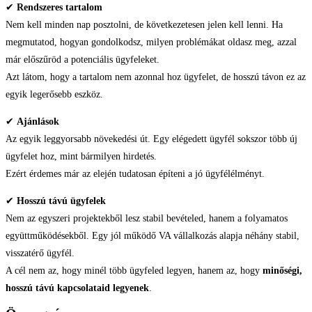
✔
Rendszeres tartalom
Nem kell minden nap posztolni, de következetesen jelen kell lenni. Ha
megmutatod, hogyan gondolkodsz, milyen problémákat oldasz meg, azzal
már előszűröd a potenciális ügyfeleket.
Azt látom, hogy a tartalom nem azonnal hoz ügyfelet, de hosszú távon ez az
egyik legerősebb eszköz.
✔
Ajánlások
Az egyik leggyorsabb növekedési út. Egy elégedett ügyfél sokszor több új
ügyfelet hoz, mint bármilyen hirdetés.
Ezért érdemes már az elején tudatosan építeni a jó ügyfélélményt.
✔
Hosszú távú ügyfelek
Nem az egyszeri projektekből lesz stabil bevételed, hanem a folyamatos
együttműködésekből. Egy jól működő VA vállalkozás alapja néhány stabil,
visszatérő ügyfél.
A cél nem az, hogy minél több ügyfeled legyen, hanem az, hogy
minőségi,
hosszú távú kapcsolataid legyenek
.