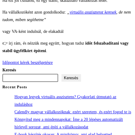
Ha ezt jól csinálod, ez egy stabil, skálázható vállalkozás lehet.
Ha vállalkozóként azon gondolkodsz:
„
virtuális asszisztenst keresek
, de nem
tudom, miben segíthetne”
vagy VA-ként indulnál, de elakadtál
👉 írj rám, és nézzük meg együtt, hogyan tudsz
időt felszabadítani vagy
stabil ügyfélkört építeni
.
Időpontot kérek beszélgetésre
Keresés
Keresés
Recent Posts
Hogyan legyek virtuális asszisztens? Gyakorlati útmutató az
induláshoz
Calendly magyar vállalkozóknak: ezért szeretem, és ezért fogod te is
Könnyítsd meg a mindennapokat: Íme a 20 lépéses automatizált
hírlevél sorozat, ami építi a vállalkozásodat
E-book készítés okosan: A minikönyv, ami elad helyetted