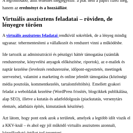
A legfontosabb, amit érdemes megjegyezni: a piac nem a papírt fizeti meg,
hanem az
eredményt és a hozzáállást
.
Virtuális asszisztens feladatai – röviden, de
lényegre törően
A
virtuális asszisztens feladatai
rendkívül sokrétűek, de a lényeg mindig
ugyanaz: tehermentesíteni a vállalkozót és rendszert vinni a működésbe.
Ide tartozik az adminisztráció és pénzügyi háttér támogatása (számlák
rendszerezése, könyvelési anyagok előkészítése, riportok), az e-mailek és
naptár kezelése (levelezés rendszerezése, időpont-egyeztetés, meetingek
szervezése), valamint a marketing és online jelenlét támogatása (közösségi
média posztolás, kommentkezelés, tartalomfeltöltés). Emellett gyakori
feladat a weboldalak kezelése (WordPress frissítés, blogcikkek publikálása,
alap SEO), illetve a kutatás és adatfeldolgozás (piackutatás, versenytárs
elemzés, adatbázis építés, kimutatások készítése).
Azt látom, hogy pont ezek azok a területek, amelyek a legtöbb időt viszik el
a KKV-knál – és ahol egy jól működő virtuális asszisztens azonnali,
kézzelfogható értéket tud teremteni.