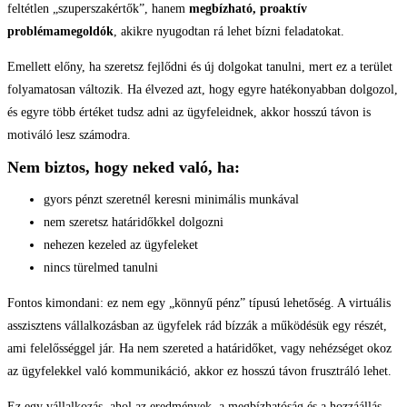
feltétlen „szuperszakértők”, hanem
megbízható, proaktív
problémamegoldók
, akikre nyugodtan rá lehet bízni feladatokat.
Emellett előny, ha szeretsz fejlődni és új dolgokat tanulni, mert ez a terület
folyamatosan változik. Ha élvezed azt, hogy egyre hatékonyabban dolgozol,
és egyre több értéket tudsz adni az ügyfeleidnek, akkor hosszú távon is
motiváló lesz számodra.
Nem biztos, hogy neked való, ha:
gyors pénzt szeretnél keresni minimális munkával
nem szeretsz határidőkkel dolgozni
nehezen kezeled az ügyfeleket
nincs türelmed tanulni
Fontos kimondani: ez nem egy „könnyű pénz” típusú lehetőség. A virtuális
asszisztens vállalkozásban az ügyfelek rád bízzák a működésük egy részét,
ami felelősséggel jár. Ha nem szereted a határidőket, vagy nehézséget okoz
az ügyfelekkel való kommunikáció, akkor ez hosszú távon frusztráló lehet.
Ez egy vállalkozás, ahol az eredmények, a megbízhatóság és a hozzáállás