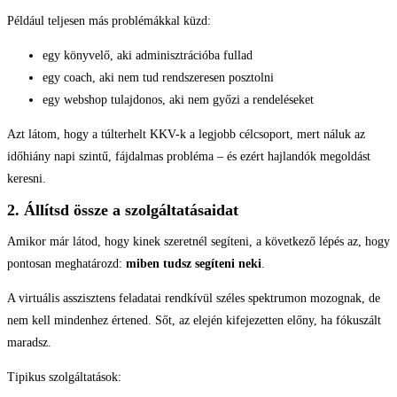
Például teljesen más problémákkal küzd:
egy könyvelő, aki adminisztrációba fullad
egy coach, aki nem tud rendszeresen posztolni
egy webshop tulajdonos, aki nem győzi a rendeléseket
Azt látom, hogy a túlterhelt KKV-k a legjobb célcsoport, mert náluk az
időhiány napi szintű, fájdalmas probléma – és ezért hajlandók megoldást
keresni.
2. Állítsd össze a szolgáltatásaidat
Amikor már látod, hogy kinek szeretnél segíteni, a következő lépés az, hogy
pontosan meghatározd:
miben tudsz segíteni neki
.
A virtuális asszisztens feladatai rendkívül széles spektrumon mozognak, de
nem kell mindenhez értened. Sőt, az elején kifejezetten előny, ha fókuszált
maradsz.
Tipikus szolgáltatások: