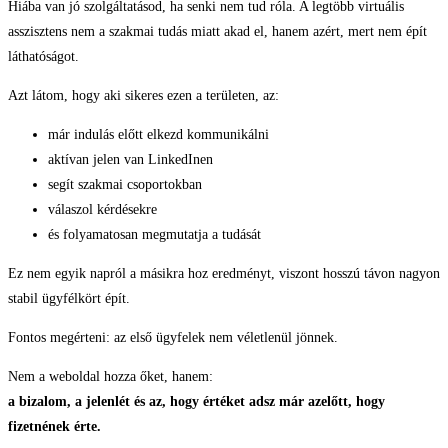
Hiába van jó szolgáltatásod, ha senki nem tud róla. A legtöbb virtuális
asszisztens nem a szakmai tudás miatt akad el, hanem azért, mert nem épít
láthatóságot.
Azt látom, hogy aki sikeres ezen a területen, az:
már indulás előtt elkezd kommunikálni
aktívan jelen van LinkedInen
segít szakmai csoportokban
válaszol kérdésekre
és folyamatosan megmutatja a tudását
Ez nem egyik napról a másikra hoz eredményt, viszont hosszú távon nagyon
stabil ügyfélkört épít.
Fontos megérteni: az első ügyfelek nem véletlenül jönnek.
Nem a weboldal hozza őket, hanem:
a bizalom, a jelenlét és az, hogy értéket adsz már azelőtt, hogy
fizetnének érte.