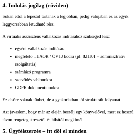
4. Indulás jogilag (röviden)
Sokan ettől a lépéstől tartanak a legjobban, pedig valójában ez az egyik
leggyorsabban letudható rész.
A virtuális asszisztens vállalkozás indításához szükséged lesz:
egyéni vállalkozás indítására
megfelelő TEÁOR / ÖVTJ kódra (pl. 821101 – adminisztratív
szolgáltatás)
számlázó programra
szerződés sablonokra
GDPR dokumentumokra
Ez elsőre soknak tűnhet, de a gyakorlatban jól strukturált folyamat.
Azt javaslom, hogy már az elején beszélj egy könyvelővel, mert ez hosszú
távon rengeteg stressztől és hibától megkímél.
5. Ügyfélszerzés – itt dől el minden